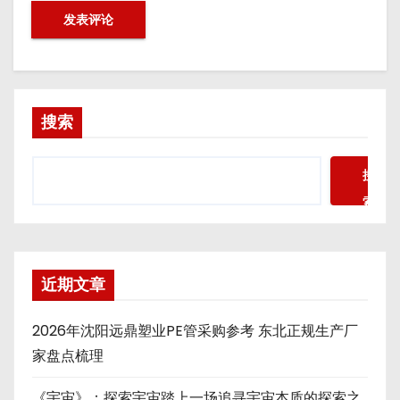
搜索
搜
索
近期文章
2026年沈阳远鼎塑业PE管采购参考 东北正规生产厂
家盘点梳理
《宇宙》：探索宇宙踏上一场追寻宇宙本质的探索之