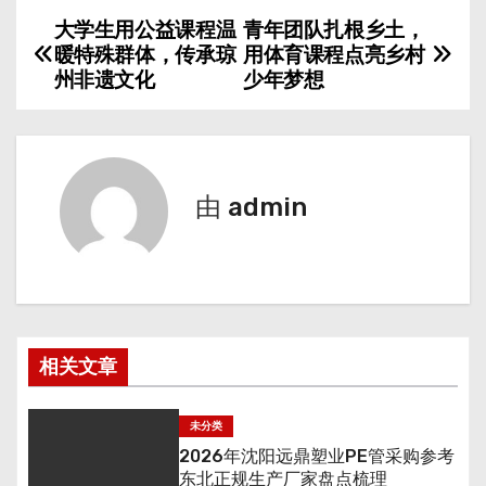
大学生用公益课程温
青年团队扎根乡土，
文
暖特殊群体，传承琼
用体育课程点亮乡村
章
州非遗文化
少年梦想
导
航
由
admin
相关文章
未分类
2026年沈阳远鼎塑业PE管采购参考
东北正规生产厂家盘点梳理