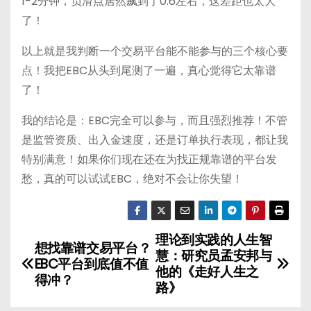
1-2分钟，负滑点居然飙到了0.6左右，这差距也太大
了！
以上就是我判断一个交易平台能不能参与的三个核心要
点！我把EBC从头到尾测了一遍，真心觉得它太靠谱
了！
我的结论是：EBC完全可以参与，而且强烈推荐！不管
是监管资质、出入金速度，还是订单执行表现，都让我
特别满意！如果你们现在还在为找正规靠谱的平台发
愁，真的可以试试EBC，绝对不会让你失望！
理论到实践的人生智
文
想找靠谱交易平台？
慧：研究员孟安邦与
EBC平台到底值不值
章
他的《走好人生之
得冲？
路》
导