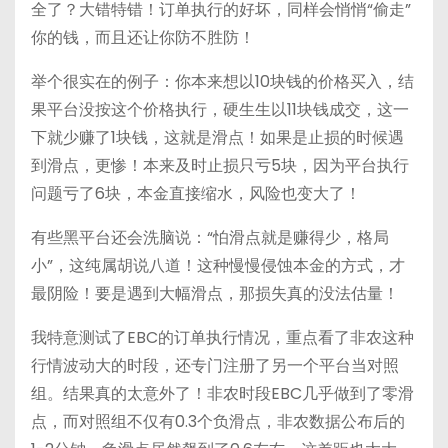
全了？大错特错！订单执行的好坏，同样会悄悄“偷走”
你的钱，而且还让你防不胜防！
举个很实在的例子：你本来想以10块钱的价格买入，结
果平台没按这个价格执行，硬生生以11块钱成交，这一
下就少赚了1块钱，这就是滑点！如果是止损的时候遇
到滑点，更惨！本来及时止损只亏5块，因为平台执行
问题亏了6块，本金直接缩水，风险也变大了！
有些黑平台还会洗脑说：“怕滑点就是赚得少，格局
小”，这纯属胡说八道！这种慢慢侵蚀本金的方式，才
最阴险！要是遇到大幅滑点，那损失真的没法估量！
我特意测试了EBC的订单执行情况，重点看了非农这种
行情波动大的时段，还专门注册了另一个平台当对照
组。结果真的太意外了！非农时段EBC几乎做到了零滑
点，而对照组不仅有0.3个负滑点，非农数据公布后的