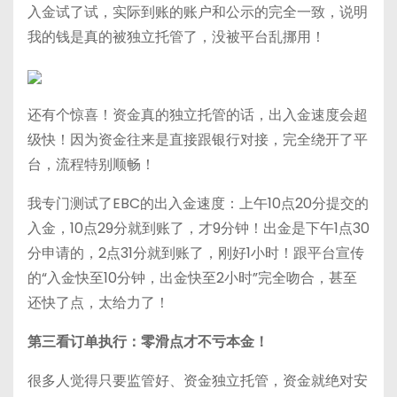
入金试了试，实际到账的账户和公示的完全一致，说明
我的钱是真的被独立托管了，没被平台乱挪用！
还有个惊喜！资金真的独立托管的话，出入金速度会超
级快！因为资金往来是直接跟银行对接，完全绕开了平
台，流程特别顺畅！
我专门测试了EBC的出入金速度：上午10点20分提交的
入金，10点29分就到账了，才9分钟！出金是下午1点30
分申请的，2点31分就到账了，刚好1小时！跟平台宣传
的“入金快至10分钟，出金快至2小时”完全吻合，甚至
还快了点，太给力了！
第三看订单执行：零滑点才不亏本金！
很多人觉得只要监管好、资金独立托管，资金就绝对安