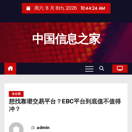
跳
周六. 8 月 8th, 2026
10:44:25 AM
至
内
容
中国信息之家
未分类
想找靠谱交易平台？EBC平台到底值不值得
冲？
由
admin