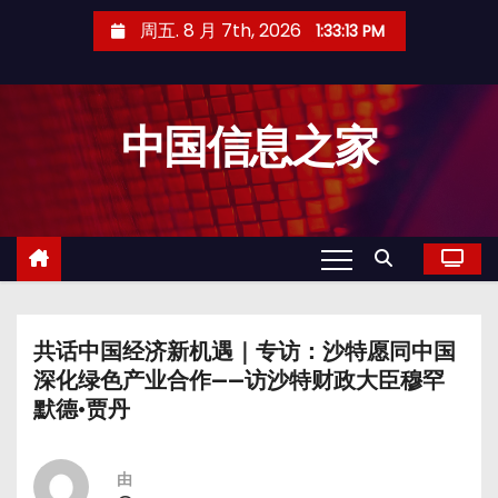
跳
周五. 8 月 7th, 2026
1:33:14 PM
至
内
容
中国信息之家
共话中国经济新机遇｜专访：沙特愿同中国
深化绿色产业合作——访沙特财政大臣穆罕
默德·贾丹
由