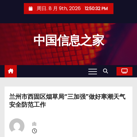
跳
周日. 8 月 9th, 2026
12:50:33 PM
至
内
容
中国信息之家
兰州市西固区烟草局“三加强”做好寒潮天气
安全防范工作
由