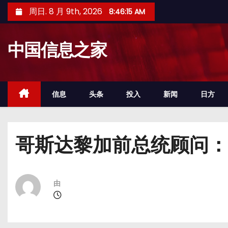
跳
周日. 8 月 9th, 2026
8:46:16 AM
至
内
中国信息之家
容
信息
头条
投入
新闻
日方
哥斯达黎加前总统顾问：
由