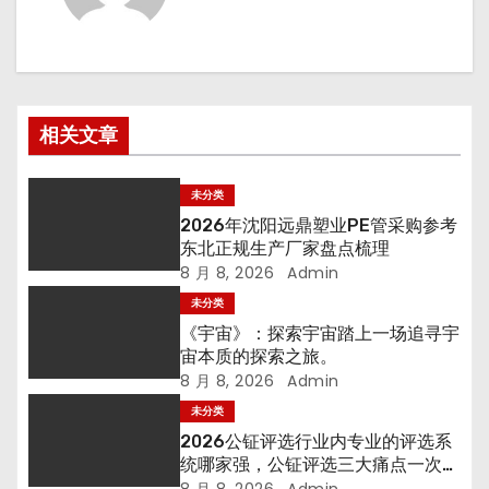
相关文章
未分类
2026年沈阳远鼎塑业PE管采购参考
东北正规生产厂家盘点梳理
8 月 8, 2026
Admin
未分类
《宇宙》：探索宇宙踏上一场追寻宇
宙本质的探索之旅。
8 月 8, 2026
Admin
未分类
2026公钲评选行业内专业的评选系
统哪家强，公钲评选三大痛点一次击
穿