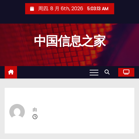
跳
周四. 8 月 6th, 2026
5:03:13 AM
至
内
容
中国信息之家
由