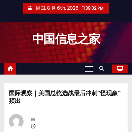
跳
周四. 8 月 6th, 2026
11:39:03 PM
至
内
容
中国信息之家
国际观察｜美国总统选战最后冲刺“怪现象”
频出
由