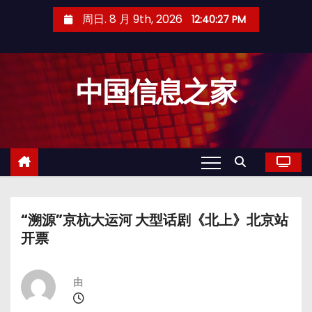
跳
周日. 8 月 9th, 2026
12:40:27 PM
至
内
容
中国信息之家
“溯源”京杭大运河 大型话剧《北上》北京站
开票
由