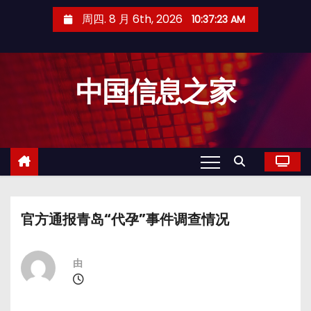
跳
周四. 8 月 6th, 2026
10:37:24 AM
至
内
容
中国信息之家
官方通报青岛“代孕”事件调查情况
由