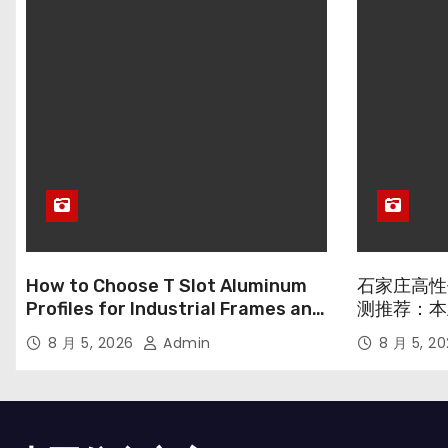
How to Choose T Slot Aluminum
石家庄高性
Profiles for Industrial Frames and
测推荐：本
Solar Projects
8 月 5, 2026
Admin
8 月 5, 2