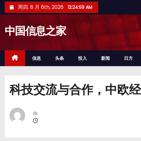
跳
周四. 8 月 6th, 2026
12:25:00 AM
至
内
中国信息之家
容
信息
头条
投入
新闻
日方
科技交流与合作，中欧经
由