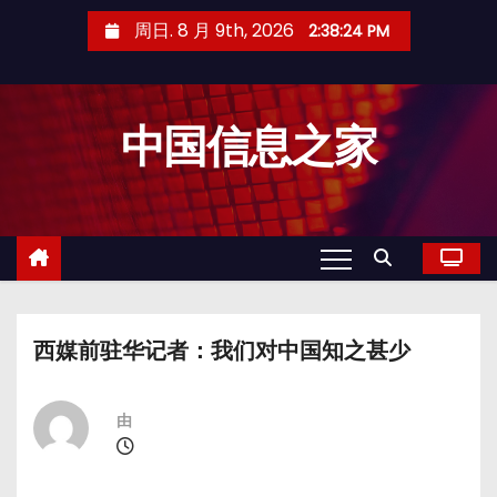
跳
周日. 8 月 9th, 2026
2:38:24 PM
至
内
容
中国信息之家
西媒前驻华记者：我们对中国知之甚少
由