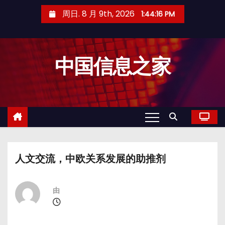
跳
周日. 8 月 9th, 2026
1:44:16 PM
至
内
容
中国信息之家
人文交流，中欧关系发展的助推剂
由