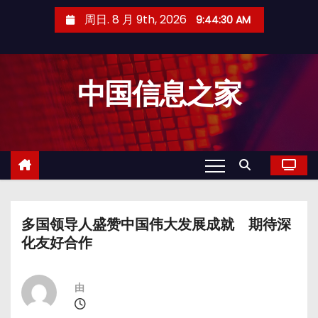
跳
周日. 8 月 9th, 2026
9:44:31 AM
至
内
容
中国信息之家
多国领导人盛赞中国伟大发展成就 期待深
化友好合作
由