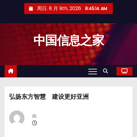
跳
周日. 8 月 9th, 2026
8:45:15 AM
至
内
容
中国信息之家
弘扬东方智慧 建设更好亚洲
由