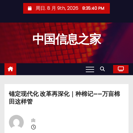
跳
周日. 8 月 9th, 2026
8:35:41 PM
至
内
容
中国信息之家
锚定现代化 改革再深化｜种棉记——万亩棉
田这样管
由