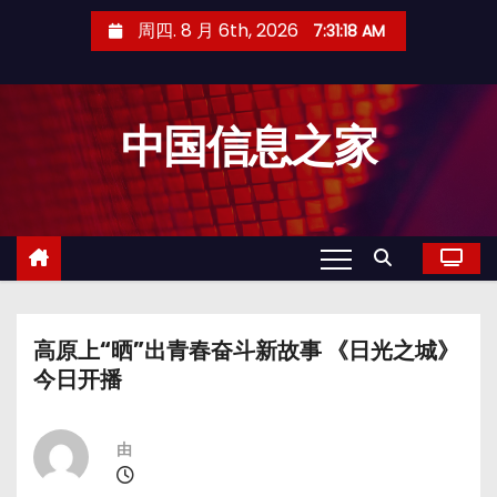
跳
周四. 8 月 6th, 2026
7:31:18 AM
至
内
容
中国信息之家
高原上“晒”出青春奋斗新故事 《日光之城》
今日开播
由