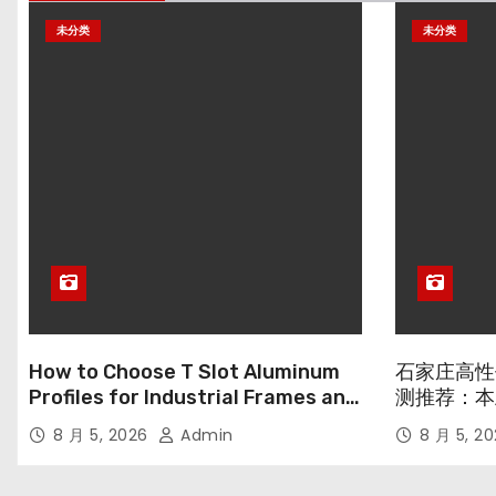
未分类
未分类
How to Choose T Slot Aluminum
石家庄高性
Profiles for Industrial Frames and
测推荐：本
Solar Projects
8 月 5, 2026
Admin
8 月 5, 2