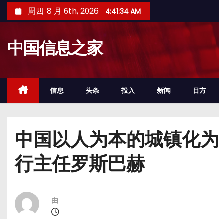
跳
周四. 8 月 6th, 2026
4:41:35 AM
至
内
中国信息之家
容
信息
头条
投入
新闻
日方
中国以人为本的城镇化为
行主任罗斯巴赫
由