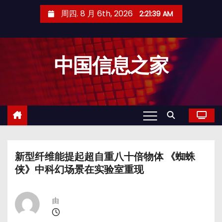
跳
周四. 8 月 6th, 2026
2:21:39 AM
至
内
容
中国信息之家
新型纤维能提起超自重八十倍物体 《蜘蛛
侠》中科幻场景在实验室重现
由