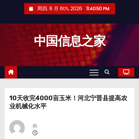
跳
周四. 8 月 6th, 2026
11:40:50 PM
至
内
容
中国信息之家
10天收完4000亩玉米！河北宁晋县提高农
业机械化水平
由