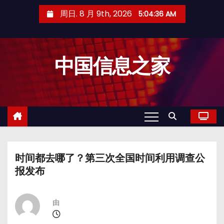
跳
周日. 8 月 9th, 2026
5:04:37 AM
至
内
容
中国信息之家
时间都去哪了？第三次全国时间利用调查公
报发布
由