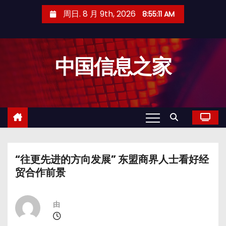
跳
周日. 8 月 9th, 2026
8:55:11 AM
至
内
容
中国信息之家
“往更先进的方向发展” 东盟商界人士看好经
贸合作前景
由