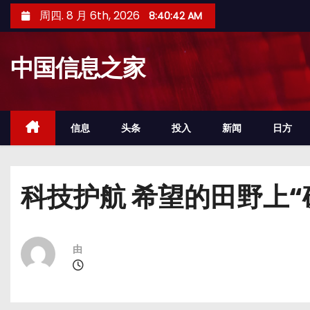
跳
周四. 8 月 6th, 2026
8:40:43 AM
至
内
中国信息之家
容
信息
头条
投入
新闻
日方
科技护航 希望的田野上“
由