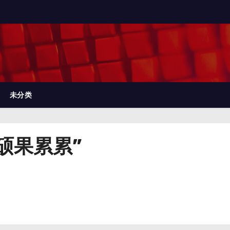
未分类
硕果累累”