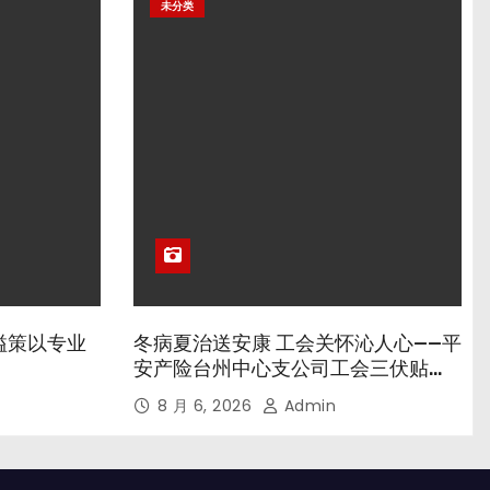
未分类
溢策以专业
冬病夏治送安康 工会关怀沁人心——平
安产险台州中心支公司工会三伏贴养
生专场暖心开诊
8 月 6, 2026
Admin