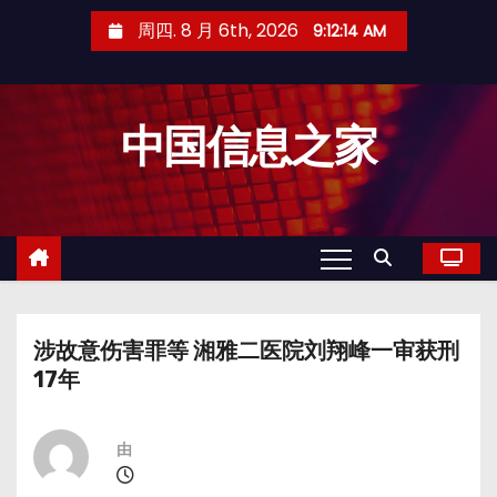
跳
周四. 8 月 6th, 2026
9:12:15 AM
至
内
容
中国信息之家
涉故意伤害罪等 湘雅二医院刘翔峰一审获刑
17年
由