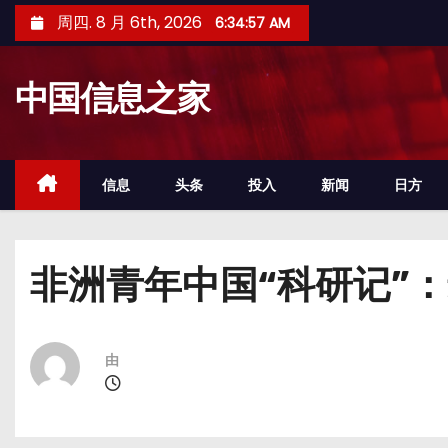
跳
周四. 8 月 6th, 2026
6:34:58 AM
至
内
中国信息之家
容
信息
头条
投入
新闻
日方
非洲青年中国“科研记”
由