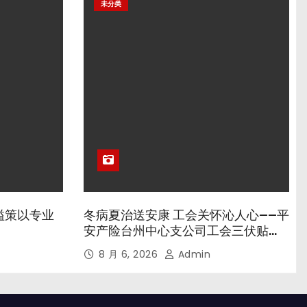
未分类
溢策以专业
冬病夏治送安康 工会关怀沁人心——平
安产险台州中心支公司工会三伏贴养
生专场暖心开诊
8 月 6, 2026
Admin