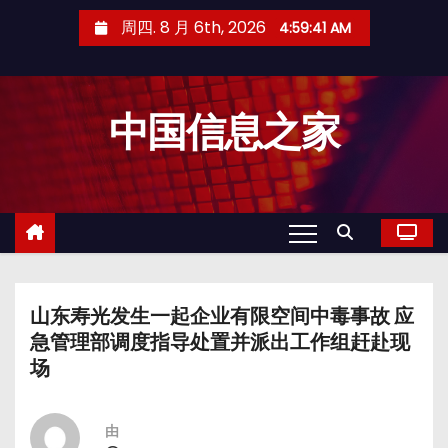
跳
周四. 8 月 6th, 2026
4:59:42 AM
至
内
容
中国信息之家
山东寿光发生一起企业有限空间中毒事故 应
急管理部调度指导处置并派出工作组赶赴现
场
由