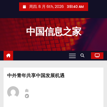
跳
周四. 8 月 6th, 2026
3:51:41 AM
至
内
容
中国信息之家
中外青年共享中国发展机遇
由