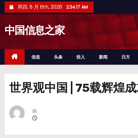
跳
周四. 8 月 6th, 2026
2:34:18 AM
至
内
中国信息之家
容
信息
头条
投入
新闻
日方
世界观中国 | 75载辉
由