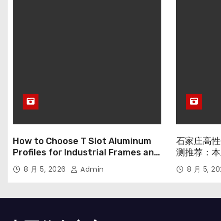
How to Choose T Slot Aluminum
石家庄高性
Profiles for Industrial Frames and
测推荐：本
Solar Projects
8 月 5, 2026
Admin
8 月 5, 2