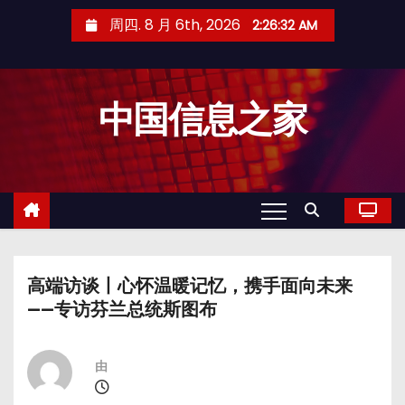
跳
周四. 8 月 6th, 2026
2:26:33 AM
至
内
容
中国信息之家
高端访谈丨心怀温暖记忆，携手面向未来
——专访芬兰总统斯图布
由