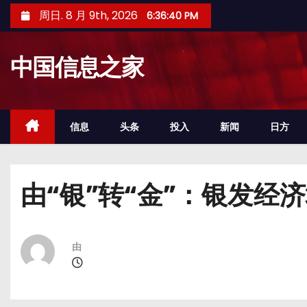
跳
周日. 8 月 9th, 2026
6:36:41 PM
至
内
中国信息之家
容
信息
头条
投入
新闻
日方
由“银”转“金”：银发经
由