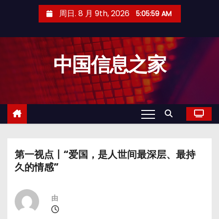
跳
周日. 8 月 9th, 2026
5:06:00 AM
至
内
容
中国信息之家
第一视点丨“爱国，是人世间最深层、最持
久的情感”
由