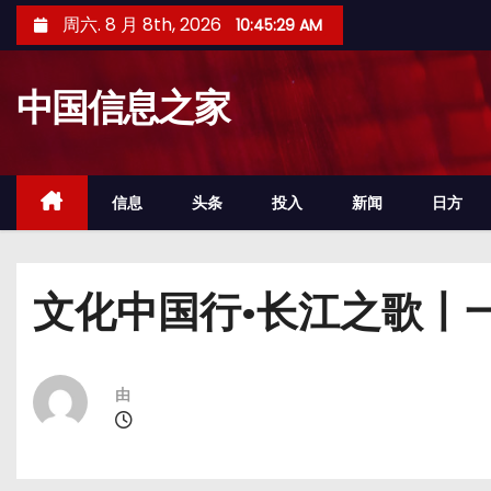
跳
周六. 8 月 8th, 2026
10:45:30 AM
至
内
中国信息之家
容
信息
头条
投入
新闻
日方
文化中国行·长江之歌丨
由