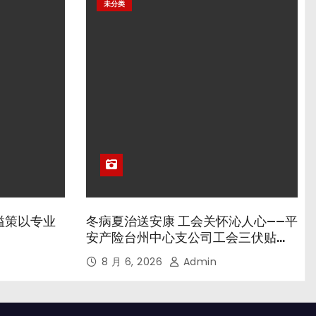
未分类
溢策以专业
冬病夏治送安康 工会关怀沁人心——平
安产险台州中心支公司工会三伏贴养
生专场暖心开诊
8 月 6, 2026
Admin