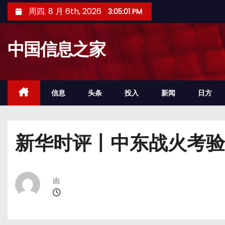
跳
周四. 8 月 6th, 2026
3:05:02 PM
至
内
中国信息之家
容
信息
头条
投入
新闻
日方
新华时评丨中东战火考验
由