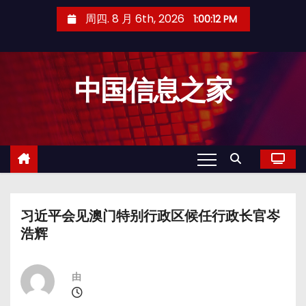
跳
周四. 8 月 6th, 2026
1:00:12 PM
至
内
容
中国信息之家
习近平会见澳门特别行政区候任行政长官岑
浩辉
由