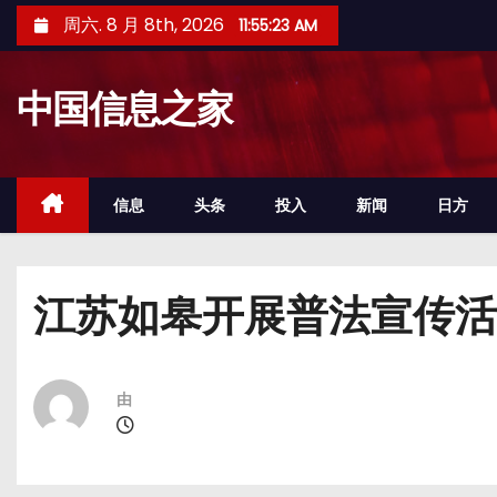
跳
周六. 8 月 8th, 2026
11:55:24 AM
至
内
中国信息之家
容
信息
头条
投入
新闻
日方
江苏如皋开展普法宣传活
由