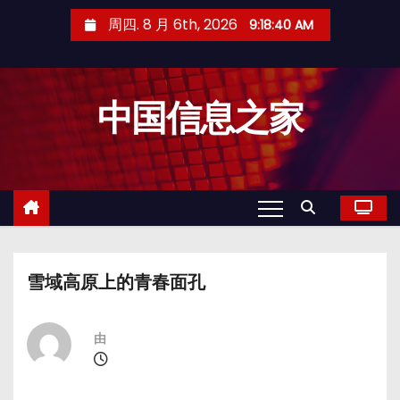
跳
周四. 8 月 6th, 2026
9:18:40 AM
至
内
容
中国信息之家
雪域高原上的青春面孔
由