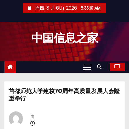
跳
周四. 8 月 6th, 2026
6:33:11 AM
至
内
容
中国信息之家
首都师范大学建校70周年高质量发展大会隆
重举行
由