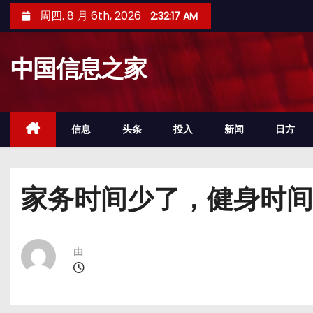
跳
周四. 8 月 6th, 2026
2:32:17 AM
至
内
中国信息之家
容
信息
头条
投入
新闻
日方
家务时间少了，健身时间
由