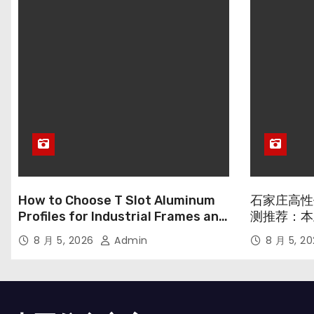
How to Choose T Slot Aluminum
石家庄高性
Profiles for Industrial Frames and
测推荐：本
Solar Projects
8 月 5, 2026
Admin
8 月 5, 2