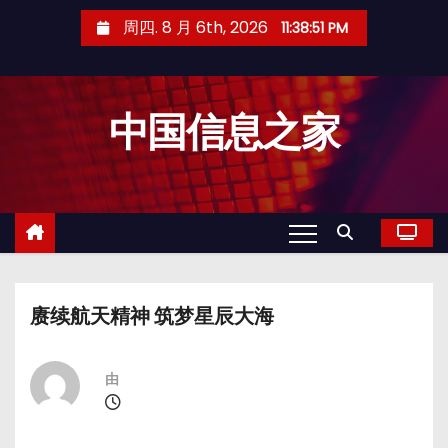
跳
周四. 8 月 6th, 2026
11:38:51 PM
至
内
容
中国信息之家
赓续航天精神 筑梦星辰大海
由