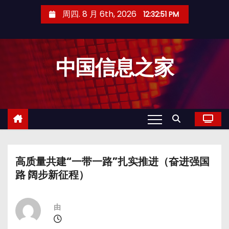
跳
周四. 8 月 6th, 2026
12:32:52 PM
至
内
容
中国信息之家
高质量共建“一带一路”扎实推进（奋进强国
路 阔步新征程）
由