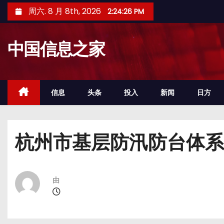
跳
周六. 8 月 8th, 2026
2:24:27 PM
至
内
中国信息之家
容
信息
头条
投入
新闻
日方
杭州市基层防汛防台体系
由