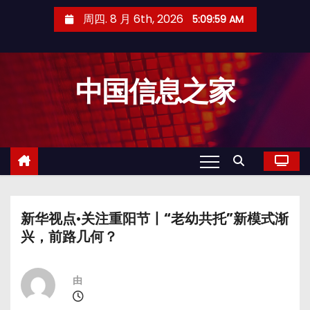
跳
周四. 8 月 6th, 2026
5:10:00 AM
至
内
容
中国信息之家
新华视点·关注重阳节丨“老幼共托”新模式渐
兴，前路几何？
由