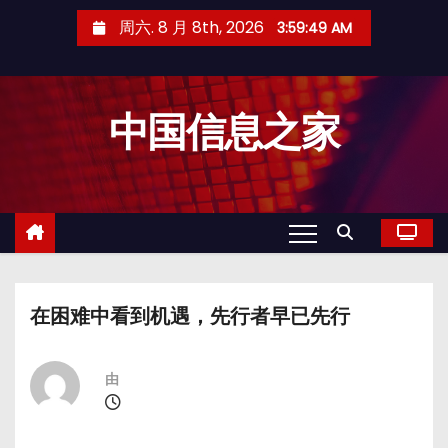
跳
周六. 8 月 8th, 2026
3:59:49 AM
至
内
容
中国信息之家
在困难中看到机遇，先行者早已先行
由