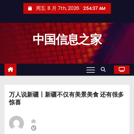
跳
周五. 8 月 7th, 2026
2:54:37 AM
至
内
容
中国信息之家
万人说新疆丨新疆不仅有美景美食 还有很多
惊喜
由