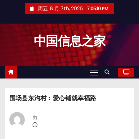
跳
周五. 8 月 7th, 2026
7:05:11 PM
至
内
容
中国信息之家
围场县东沟村：爱心铺就幸福路
由