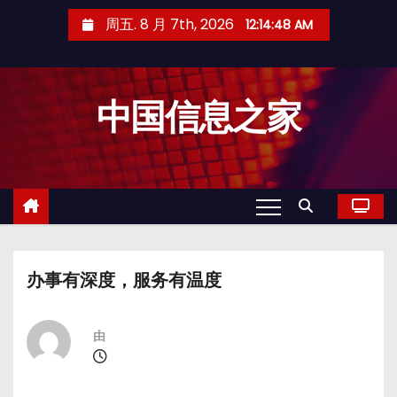
跳
周五. 8 月 7th, 2026
12:14:49 AM
至
内
容
中国信息之家
办事有深度，服务有温度
由