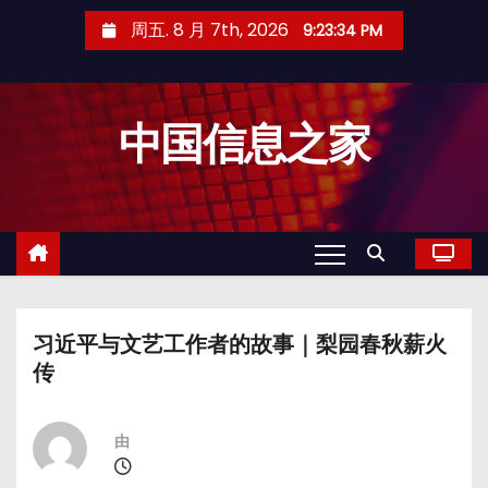
跳
周五. 8 月 7th, 2026
9:23:34 PM
至
内
容
中国信息之家
习近平与文艺工作者的故事｜梨园春秋薪火
传
由