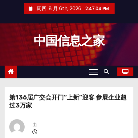
跳
周四. 8 月 6th, 2026
2:47:05 PM
至
内
容
中国信息之家
第136届广交会开门“上新”迎客 参展企业超
过3万家
由