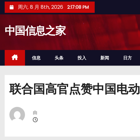
跳
周六. 8 月 8th, 2026
2:17:09 PM
至
内
中国信息之家
容
信息
头条
投入
新闻
日方
联合国高官点赞中国电动
由